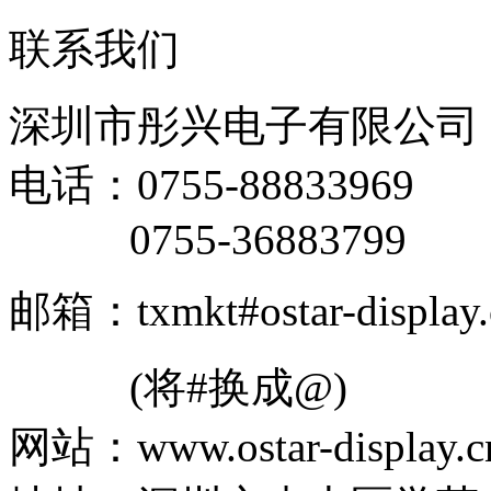
联系我们
深圳市彤兴电子有限公司
电话：0755-88833969
0755-36883799
邮箱：txmkt#ostar-display.
(将#换成@)
网站：www.ostar-display.c