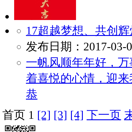
17超越梦想、共创
发布日期：2017-03-0
一帆风顺年年好，万
着喜悦的心情，迎来我
恭
首页 1
[2]
[3]
[4]
下一页