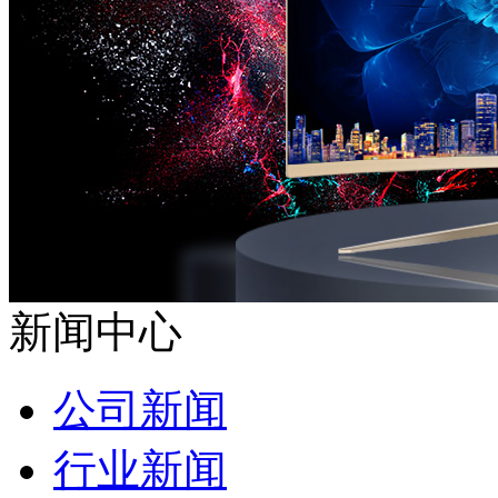
新闻中心
公司新闻
行业新闻