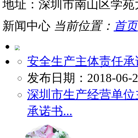
地址：深圳市南山区学苑大道
新闻中心
当前位置：
首页
安全生产主体责任承
发布日期：2018-06-2
深圳市生产经营单位
承诺书...