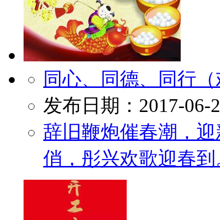
同心、同德、同行（
发布日期：2017-06-2
辞旧鞭炮催春潮，迎
俏，彤兴欢歌迎春到